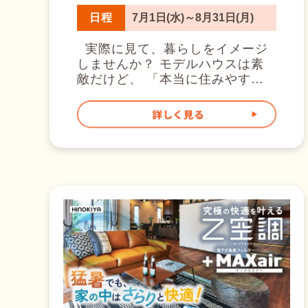
カードプレゼント！
く、隙間が少ないように工夫を凝
日程
7月1日(水)～8月31日(月)
らすことで、 家全体が水筒のよ
うに熱を逃さないようにしていま
実際に見て、暮らしをイメージ
す！ 賃貸アパートは利益追求の
しませんか？ モデルハウスは素
ため基本的に機密性や断熱性が低
敵だけど、 「本当に住みやすい
いですし、 昔の住宅もそこまで
の？」 「自分たちの暮らしに合
気にされておりませんでした。
うのかな？」 そんな疑問をお持
つまり、大体の方の今現在の電気
ちの方も多いはずです。 完成見
代よりも安くなります！ 24時間
学会では、実際の広さや生活動
つけっぱなしでも、月々の電気代
線、収納計画まで、 リアルな住
が安くなるお家 気になりません
まいを体感しながら家づくりのヒ
か？ こちらが実際の電気代で
ントを見つけることができます。
す。 Z空調こんな人におすす
見るだけ・相談だけでも大歓
め！ 家づくりの参考に、まずは
迎。 お気軽にお問い合わせくだ
体感から始めましょう！ 実際の
さい。 そして桧家といえばZ空
涼しさ、体感できます ただいま
調！ Z空調は、家中どこでも快適
桧家住宅のモデルハウスでは、実
な温度を保てる桧家住宅の全館空
際にZ空調を体感していただけま
調システム。 なんと、24時間365
す。 さらに！モデルハウスは全
日、家全体を快適な温度に保ちま
てリアルサイズで、 さまざまな
す！ そして桧家住宅は全館空