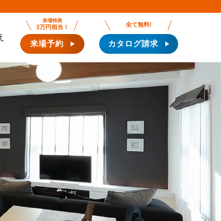
来場特典
全て無料!
3万円相当！
え
来場予約
カタログ請求