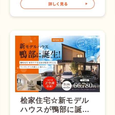
一緒に考えてみませんか？ そ
して桧家といえばZ空調！ Z空調
は、家中どこでも快適な温度を保
てる桧家住宅の全館空調システ
ム。 なんと、24時間365日、家全
体を快適な温度に保ちます！
そして桧家住宅は全館空調シェア
No,1の第一人者です。 電気代
も安い！ 「家中の空調をつけっ
ぱなしにしたら電気代は高いでし
ょ」 そんなみなさんの心の声が
聞こえてきます。 しかしZ空調は
電気代も安いんです！ その秘密
は桧家住宅の高気密・高断熱の構
造にあります。 簡単に言えば、
家のいたる所で熱が伝わりづら
く、隙間が少ないように工夫を凝
らすことで、 家全体が水筒のよ
桧家住宅☆新モデル
うに熱を逃さないようにしていま
ハウスが鴨部に誕
す！ 賃貸アパートは利益追求の
ため基本的に機密性や断熱性が低