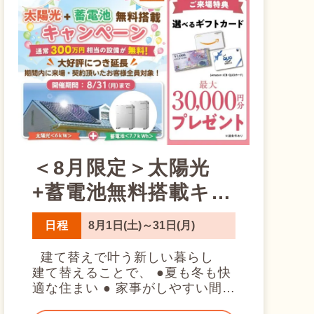
＜8月限定＞太陽光
+蓄電池無料搭載キャ
ンペーン☆彡
日程
8月1日(土)～31日(月)
建て替えで叶う新しい暮らし
建て替えることで、 ●夏も冬も快
適な住まい ● 家事がしやすい間取
り ●安心の耐震性能 ● これからの