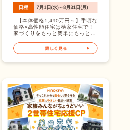
能住宅は桧家住...
す。 簡単に言えば、家のいたる
日程
7月1日(水)～8月31日(月)
所で熱が伝わりづらく、隙間が少
ないように工夫を凝らすことで、
【本体価格1,490万円～】手頃な
家全体が水筒のように熱を逃さな
価格×高性能住宅は桧家住宅で！
いようにしています！ 賃貸アパ
家づくりをもっと簡単にもっとス
ートは利益追求のため基本的に機
ムーズに。 忙しい毎日に合わせ
密性や断熱性が低いですし、 昔
た、新しい住まいの選び方。だか
の住宅もそこまで気にされており
らこそ、高性能なのに手頃な価格
ませんでした。 つまり、大体の
を実現しました。 手頃な価格で
方の今現在の電気代よりも安くな
桧家住宅のお家が手に入る期間限
ります！ 24時間つけっぱなしで
定イベントです！ 【24坪】本体
も、月々の電気代が安くなるお家
価格：1,490万円～(税込) そし
気になりませんか？ こちらが実
て、桧家住宅ではこの価格で以下
際の電気代です。 Z空調こんな
4つが搭載されています。 ◎耐震
人におすすめ！ 家づくりの参考
等級３ ◎全館空調Z空調 ◎電子式
に、まずは体感から始めましょ
集塵フィルター MAXair ◎60年
う！ 実際の涼しさ、体感できま
保証本体込み（※付帯工事別）
す ただいま桧家住宅のモデルハ
期間限定＆棟数限定のイベントで
ウスでは、実際にZ空調を体感し
す！ そして桧家といえばZ空
ていただけます。 さらに！モデ
調！ Z空調は、家中どこでも快適