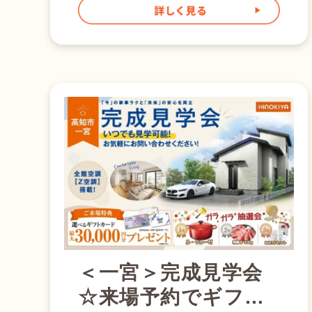
ます。 「夏の家ってこんなに快
適なんだ！」そんな驚きを、ぜひ
現地でご体感ください。 楽し
みながら、理想の住まいを見つけ
る夏休みの思い出に。 ぜひお気
軽にご来場ください。 そし
て桧家といえばZ空調！ Z空調
は、家中どこでも快適な温度を保
てる桧家住宅の全館空調システ
ム。 なんと、24時間365日、家全
体を快適な温度に保ちます！
そして桧家住宅は全館空調シェア
No,1の第一人者です。 電気代
も安い！ 「家中の空調をつけっ
ぱなしにしたら電気代は高いでし
ょ」 そんなみなさんの心の声が
聞こえてきます。 しかしZ空調は
電気代も安いんです！ その秘密
＜一宮＞完成見学会
は桧家住宅の高気密・高断熱の構
☆来場予約でギフト
造にあります。 簡単に言えば、
家のいたる所で熱が伝わりづら