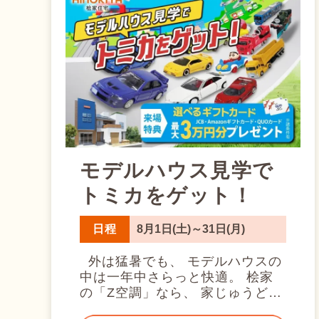
モデルハウス見学で
トミカをゲット！
日程
8月1日(土)～31日(月)
外は猛暑でも、 モデルハウスの
中は一年中さらっと快適。 桧家
の「Z空調」なら、 家じゅうどこ
にいても心地よい室温をキープし