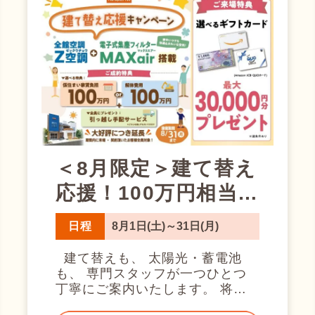
＜8月限定＞建て替え
応援！100万円相当プ
レゼント★
日程
8月1日(土)～31日(月)
建て替えも、 太陽光・蓄電池
も、 専門スタッフが一つひとつ
丁寧にご案内いたします。 将来
の住まいについて、 この機会に