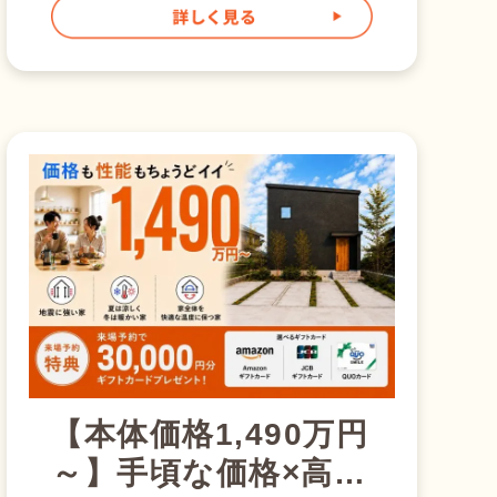
暮らしに合った住空間など、今の
お悩みを解決できます。 まず
はお気軽にご相談ください。 建
て替えも、太陽光・蓄電池も、専
門スタッフが一つひとつ丁寧にご
案内いたします。 将来の住まい
について、この機会に一緒に考え
てみませんか？ そして桧家とい
えばZ空調！ Z空調は、家中どこ
でも快適な温度を保てる桧家住宅
の全館空調システム。 なんと、
24時間365日、家全体を快適な温
度に保ちます！ そして桧家住
宅は全館空調シェアNo,1の第一人
者です。 電気代も安い！ 「家
中の空調をつけっぱなしにしたら
電気代は高いでしょ」 そんなみ
なさんの心の声が聞こえてきま
【本体価格1,490万円
す。 しかしZ空調は電気代も安い
～】手頃な価格×高性
んです！ その秘密は桧家住宅の
高気密・高断熱の構造にありま