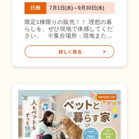
生！
いですし、 昔の住宅もそこまで
日程
7月1日(水)～9月30日(水)
気にされておりませんでした。
つまり、大体の方の今現在の電気
限定1棟限りの販売！！ 理想の暮
代よりも安くなります！ 24時間
らしを、ぜひ現地で体感してくだ
つけっぱなしでも、月々の電気代
さい。 ※集合場所：現地または
が安くなるお家 気になりません
桧家高知展示場のどちらかとなり
か？ こちらが実際の電気代で
ます。 詳細は下記よりおといお
す。 Z空調こんな人におすす
問い合わせください。 そして桧
め！ 家づくりの参考に、まずは
家といえばZ空調！ Z空調は、家
体感から始めましょう！ 実際の
中どこでも快適な温度を保てる桧
涼しさ、体感できます ただいま
家住宅の全館空調システム。 な
桧家住宅のモデルハウスでは、実
んと、24時間365日、家全体を快
際にZ空調を体感していただけま
適な温度に保ちます！ そもそも
す。 さらに！モデルハウスは全
Z空調ってなに？ Z空調は、家中
てリアルサイズで、 さまざまな
どこでも快適な温度を保てる桧家
テイストの内装を一度にご覧いた
住宅の全館空調システム。 なん
だきます。 ジャパニーズモダン
と、24時間365日、家全体を快適
スタイル ニューヨークビンテー
な温度に保ちます！ そして桧
ジスタイル・シックモダンスタイ
家住宅は全館空調シェアNo,1の第
ル...etc ↓※実際のお施主様のアン
一人者です。 電気代も安い！