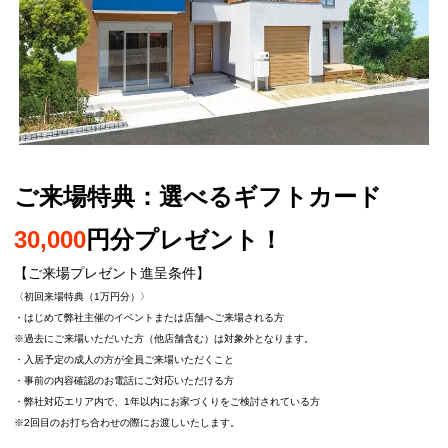
ご来場特典：選べるギフトカード
30,000
円分プレゼント！
【ご来場プレゼント進呈条件】
〈初回来場特典（1万円分）〉
・はじめて弊社主催のイベントまたは店舗へご来場される方
※過去にご来場いただいた方（他店舗含む）は対象外となります。
・入居予定の成人の方が全員ご来場いただくこと
・事前の内容確認のお電話にご対応いただける方
・弊社対応エリア内で、1年以内にお家づくりをご検討されている方
※2回目のお打ち合わせの際にお渡しいたします。