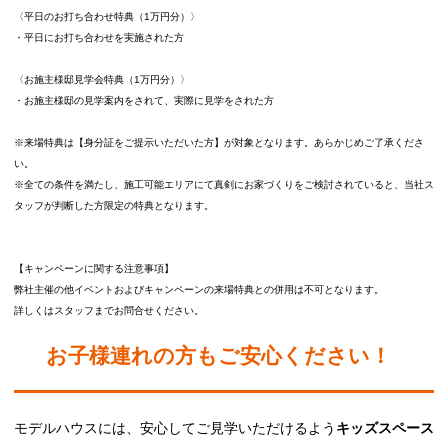
〈平日のお打ち合わせ特典（1万円分）〉
・平日にお打ち合わせを実施された方
〈お施主様邸見学会特典（1万円分）〉
・お施主様邸の見学案内をされて、実際に見学をされた方
※来場特典は【身分証をご提示いただいた方】が対象となります。あらかじめご了承くださ
い。
※全ての条件を満たし、施工可能エリアにて真剣にお家づくりをご検討されていると、当社ス
タッフが判断した方限定の特典となります。
【キャンペーンに関する注意事項】
弊社主催の他イベントおよびキャンペーンの来場特典との併用は不可となります。
詳しくはスタッフまでお問合せください。
お子様連れの方もご安心ください！
モデルハウスには、安心してご見学いただけるよう
キッズスペース