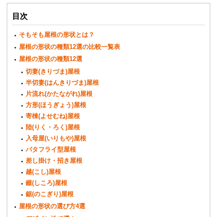
目次
そもそも屋根の形状とは？
屋根の形状の種類12選の比較一覧表
屋根の形状の種類12選
切妻(きりづま)屋根
半切妻(はんきりづま)屋根
片流れ(かたながれ)屋根
方形(ほうぎょう)屋根
寄棟(よせむね)屋根
陸(りく・ろく)屋根
入母屋(いりもや)屋根
バタフライ型屋根
差し掛け・招き屋根
越(こし)屋根
錣(しころ)屋根
鋸(のこぎり)屋根
屋根の形状の選び方4選