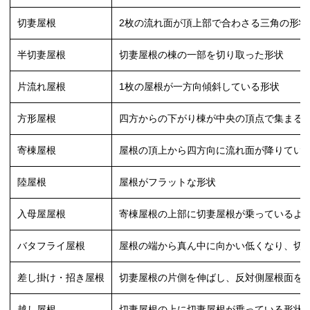
切妻屋根
2枚の流れ面が頂上部で合わさる三角の形状
半切妻屋根
切妻屋根の棟の一部を切り取った形状
片流れ屋根
1枚の屋根が一方向傾斜している形状
方形屋根
四方からの下がり棟が中央の頂点で集まる
寄棟屋根
屋根の頂上から四方向に流れ面が降りてい
陸屋根
屋根がフラットな形状
入母屋屋根
寄棟屋根の上部に切妻屋根が乗っているよ
バタフライ屋根
屋根の端から真ん中に向かい低くなり、切
差し掛け・招き屋根
切妻屋根の片側を伸ばし、反対側屋根面を
越し屋根
切妻屋根の上に切妻屋根が乗っている形状