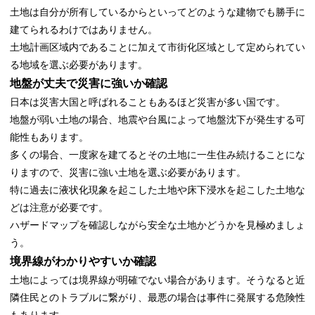
土地は自分が所有しているからといってどのような建物でも勝手に
建てられるわけではありません。
土地計画区域内であることに加えて市街化区域として定められてい
る地域を選ぶ必要があります。
地盤が丈夫で災害に強いか確認
日本は災害大国と呼ばれることもあるほど災害が多い国です。
地盤が弱い土地の場合、地震や台風によって地盤沈下が発生する可
能性もあります。
多くの場合、一度家を建てるとその土地に一生住み続けることにな
りますので、災害に強い土地を選ぶ必要があります。
特に過去に液状化現象を起こした土地や床下浸水を起こした土地な
どは注意が必要です。
ハザードマップを確認しながら安全な土地かどうかを見極めましょ
う。
境界線がわかりやすいか確認
土地によっては境界線が明確でない場合があります。そうなると近
隣住民とのトラブルに繋がり、最悪の場合は事件に発展する危険性