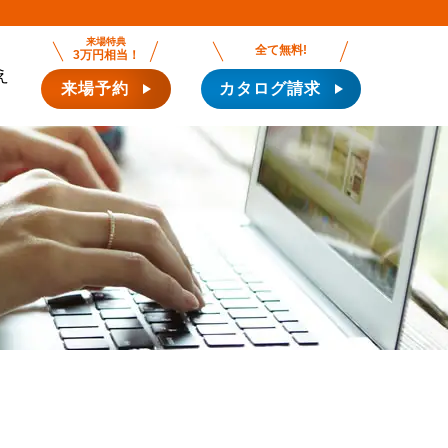
来場特典
全て無料!
3万円相当！
え
来場予約
カタログ請求