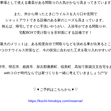
事場として使える書斎がある間取りの人気がかなり高まってきています
また、外から帰ったときにウイルスを入り口や玄関で
シャットアウトできる設備のある家のニーズも高まっています。
例えば、帰宅してすぐに手洗いやうがい、入浴等ができる間取りや、
宅配BOXで受け取りを非対面にする設備です！
最大のメリットは、ある程度自分で間取りなどを決める事が出来るとこ
コロナウイルス対策など、今の状況に合わせた工夫を取り入れやすいのもメ
砂市、明石市、姫路市、加古郡播磨町、稲美町、高知で新築注文住宅を
withコロナ時代ならでは家づくりを一緒に考えていきましょう(^^)/
▽▼ご予約はこちらから▼▽
https://kochi-hinokiya.com/reserve/