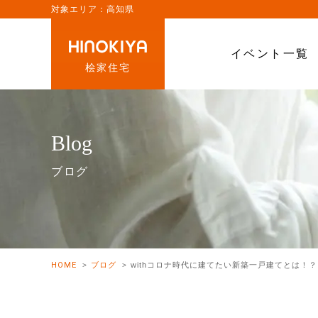
対象エリア：高知県
イベント一覧
桧家住宅
Blog
ブログ
HOME
ブログ
withコロナ時代に建てたい新築一戸建てとは！？