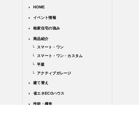
HOME
イベント情報
桧家住宅の強み
商品紹介
└
スマート・ワン
└
スマート・ワン・カスタム
└
平屋
└
アクティブガレージ
建て替え
省エネECOハウス
技術・構造
来場予約
お問合せ・資料請求
プライバシーポリシー