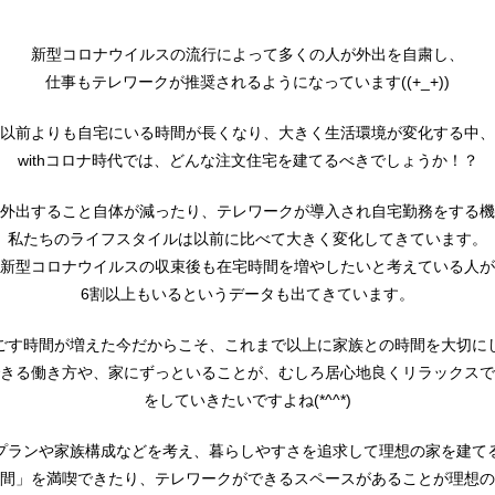
新型コロナウイルスの流行によって多くの人が外出を自粛し、
仕事もテレワークが推奨されるようになっています((+_+))
以前よりも自宅にいる時間が長くなり、大きく生活環境が変化する中、
withコロナ時代では、どんな注文住宅を建てるべきでしょうか！？
外出すること自体が減ったり、テレワークが導入され自宅勤務をする機
私たちのライフスタイルは以前に比べて大きく変化してきています。
新型コロナウイルスの収束後も在宅時間を増やしたいと考えている人が
6割以上もいるというデータも出てきています。
ごす時間が増えた今だからこそ、これまで以上に家族との時間を大切に
きる働き方や、家にずっといることが、むしろ居心地良くリラックスで
をしていきたいですよね(*^^*)
プランや家族構成などを考え、暮らしやすさを追求して理想の家を建て
間」を満喫できたり、テレワークができるスペースがあることが理想の