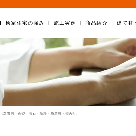
桧家住宅の強み
施工実例
商品紹介
建て替
【加古川・高砂・明石・姫路・播磨町・稲美町...